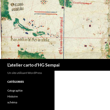
Aller
au
contenu
Recherche
L'atelier carto d'HG Sempai
Un site utilisant WordPress
CATÉGORIES
Géographie
Histoire
schéma