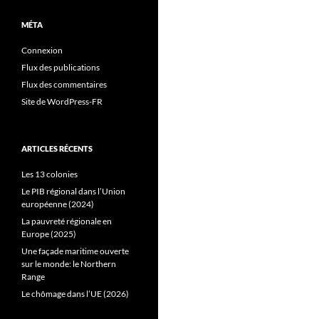
MÉTA
Connexion
Flux des publications
Flux des commentaires
Site de WordPress-FR
ARTICLES RÉCENTS
Les 13 colonies
Le PIB régional dans l’Union
européenne (2024)
La pauvreté régionale en
Europe (2025)
Une façade maritime ouverte
sur le monde: le Northern
Range
Le chômage dans l’UE (2026)