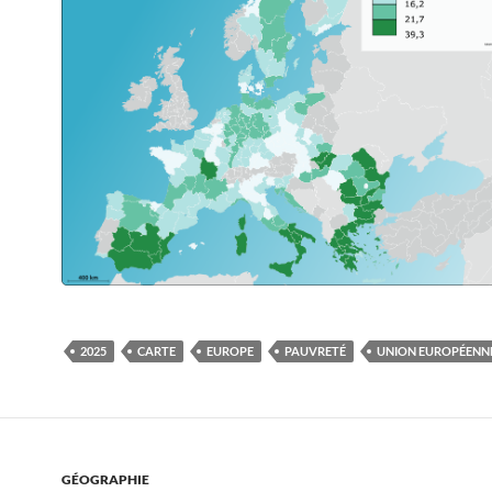
2025
CARTE
EUROPE
PAUVRETÉ
UNION EUROPÉENN
GÉOGRAPHIE