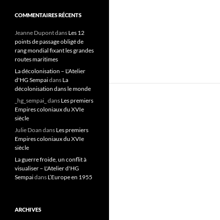
COMMENTAIRES RÉCENTS
Jeanne Dupont
dans
Les 12
points de passage obligé de
rang mondial fixant les grandes
routes maritimes
La décolonisation – L'Atelier
d'HG Sempai
dans
La
décolonisation dans le monde
_hg_sempai_
dans
Les premiers
Empires coloniaux du XVIe
siècle
Julie Doan
dans
Les premiers
Empires coloniaux du XVIe
siècle
La guerre froide, un conflit à
visualiser – L'Atelier d'HG
Sempai
dans
L’Europe en 1955
ARCHIVES