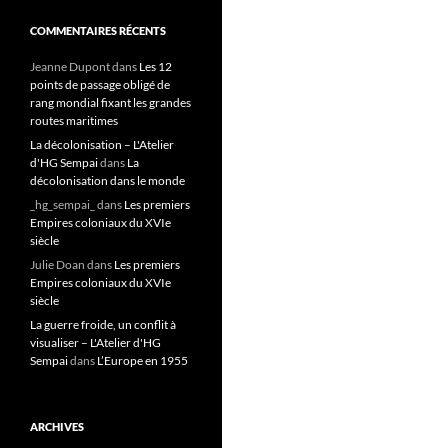
COMMENTAIRES RÉCENTS
Jeanne Dupont
dans
Les 12
points de passage obligé de
rang mondial fixant les grandes
routes maritimes
La décolonisation – L'Atelier
d'HG Sempai
dans
La
décolonisation dans le monde
_hg_sempai_
dans
Les premiers
Empires coloniaux du XVIe
siècle
Julie Doan
dans
Les premiers
Empires coloniaux du XVIe
siècle
La guerre froide, un conflit à
visualiser – L'Atelier d'HG
Sempai
dans
L’Europe en 1955
ARCHIVES