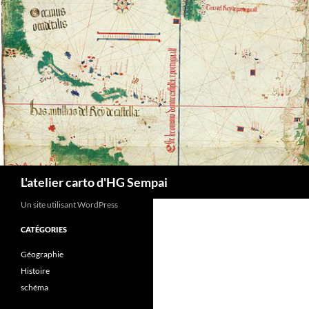
Aller
au
contenu
Recherche
L'atelier carto d'HG Sempai
Un site utilisant WordPress
CATÉGORIES
Géographie
Histoire
schéma