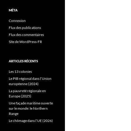
MÉTA
Connexion
Flux des publications
Flux des commentaires
Site de WordPress-FR
ARTICLES RÉCENTS
Les 13 colonies
Le PIB régional dans l’Union
européenne (2024)
La pauvreté régionale en
Europe (2025)
Une façade maritime ouverte
sur le monde: le Northern
Range
Le chômage dans l’UE (2026)