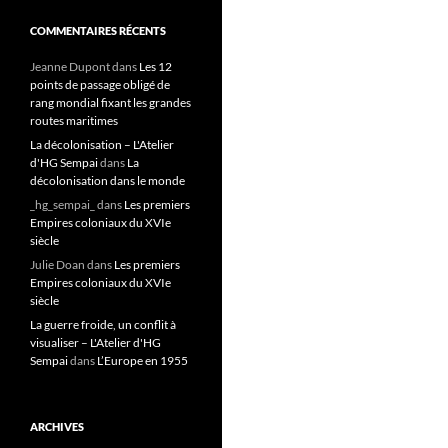
COMMENTAIRES RÉCENTS
Jeanne Dupont
dans
Les 12
points de passage obligé de
rang mondial fixant les grandes
routes maritimes
La décolonisation – L'Atelier
d'HG Sempai
dans
La
décolonisation dans le monde
_hg_sempai_
dans
Les premiers
Empires coloniaux du XVIe
siècle
Julie Doan
dans
Les premiers
Empires coloniaux du XVIe
siècle
La guerre froide, un conflit à
visualiser – L'Atelier d'HG
Sempai
dans
L’Europe en 1955
ARCHIVES