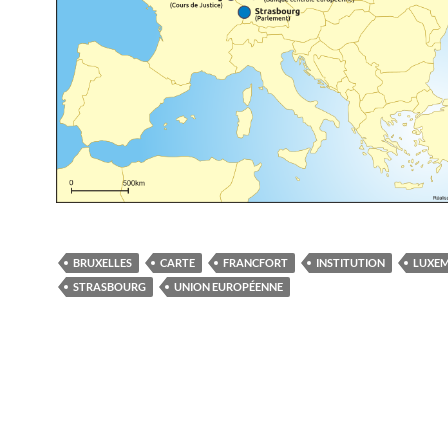
BRUXELLES
CARTE
FRANCFORT
INSTITUTION
LUXE
STRASBOURG
UNION EUROPÉENNE