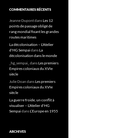
COMMENTAIRES RÉCENTS
Jeanne Dupont
dans
Les 12
points de passage obligé de
rang mondial fixant les grandes
routes maritimes
La décolonisation – L'Atelier
d'HG Sempai
dans
La
décolonisation dans le monde
_hg_sempai_
dans
Les premiers
Empires coloniaux du XVIe
siècle
Julie Doan
dans
Les premiers
Empires coloniaux du XVIe
siècle
La guerre froide, un conflit à
visualiser – L'Atelier d'HG
Sempai
dans
L’Europe en 1955
ARCHIVES