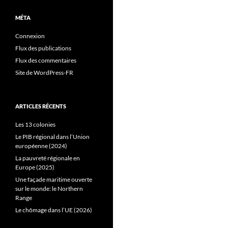
MÉTA
Connexion
Flux des publications
Flux des commentaires
Site de WordPress-FR
ARTICLES RÉCENTS
Les 13 colonies
Le PIB régional dans l’Union
européenne (2024)
La pauvreté régionale en
Europe (2025)
Une façade maritime ouverte
sur le monde: le Northern
Range
Le chômage dans l’UE (2026)