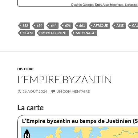
632
634
644
656
661
AFRIQUE
ASIE
CAL
ISLAM
MOYEN-ORIENT
MOYENAGE
HISTOIRE
L’EMPIRE BYZANTIN
26 AOÛT 2024
UN COMMENTAIRE
La carte