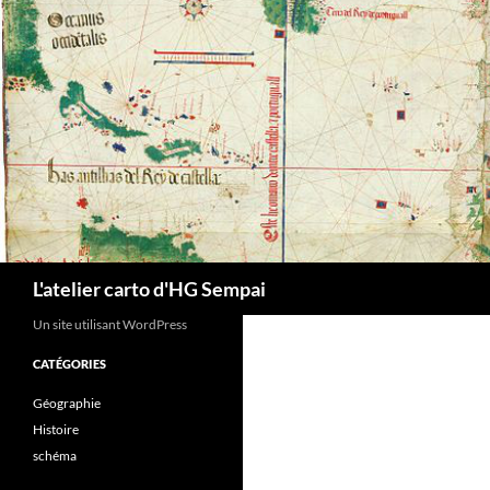
Aller
au
contenu
Recherche
L'atelier carto d'HG Sempai
Un site utilisant WordPress
CATÉGORIES
Géographie
Histoire
schéma