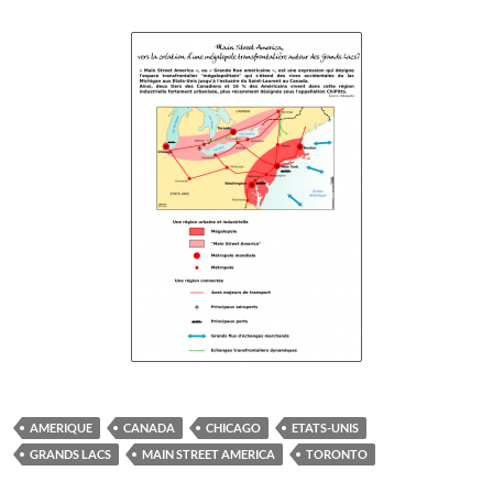
AMERIQUE
CANADA
CHICAGO
ETATS-UNIS
GRANDS LACS
MAIN STREET AMERICA
TORONTO