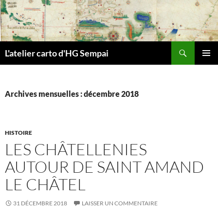
Aller
au
contenu
Recherche
L'atelier carto d'HG Sempai
MENU
PRINCI
Archives mensuelles : décembre 2018
HISTOIRE
LES CHÂTELLENIES
AUTOUR DE SAINT AMAND
LE CHÂTEL
31 DÉCEMBRE 2018
LAISSER UN COMMENTAIRE