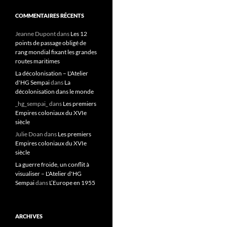
COMMENTAIRES RÉCENTS
Jeanne Dupont
dans
Les 12
points de passage obligé de
rang mondial fixant les grandes
routes maritimes
La décolonisation – L'Atelier
d'HG Sempai
dans
La
décolonisation dans le monde
_hg_sempai_
dans
Les premiers
Empires coloniaux du XVIe
siècle
Julie Doan
dans
Les premiers
Empires coloniaux du XVIe
siècle
La guerre froide, un conflit à
visualiser – L'Atelier d'HG
Sempai
dans
L’Europe en 1955
ARCHIVES