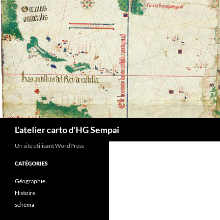
Aller
au
contenu
Recherche
L'atelier carto d'HG Sempai
Un site utilisant WordPress
CATÉGORIES
Géographie
Histoire
schéma