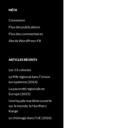
MÉTA
Connexion
Flux des publications
Flux des commentaires
Site de WordPress-FR
ARTICLES RÉCENTS
Les 13 colonies
Le PIB régional dans l’Union
européenne (2024)
La pauvreté régionale en
Europe (2025)
Une façade maritime ouverte
sur le monde: le Northern
Range
Le chômage dans l’UE (2026)