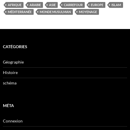
AFRIQUE
ARABIE
ASIE
CARREFOUR
EUROPE
ISLAM
MÉDITERRANÉE
MONDE MUSULMAN
MOYENAGE
CATÉGORIES
Géographie
Histoire
schéma
MÉTA
Connexion