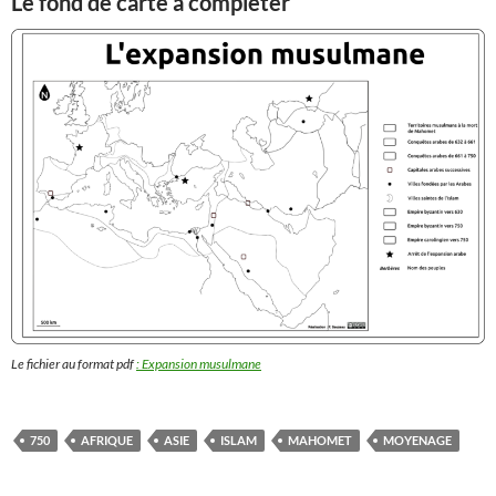
Le fond de carte à compléter
Le fichier au format pdf
: Expansion musul
mane
750
AFRIQUE
ASIE
ISLAM
MAHOMET
MOYENAGE