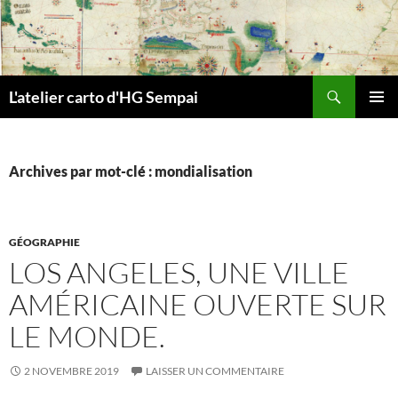
Aller
au
contenu
Recherche
L'atelier carto d'HG Sempai
MENU
PRINCI
Archives par mot-clé : mondialisation
GÉOGRAPHIE
LOS ANGELES, UNE VILLE
AMÉRICAINE OUVERTE SUR
LE MONDE.
2 NOVEMBRE 2019
LAISSER UN COMMENTAIRE