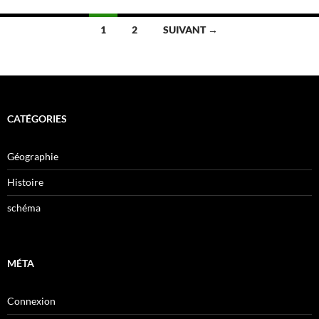
Navigation
1
2
SUIVANT →
des
articles
CATÉGORIES
Géographie
Histoire
schéma
MÉTA
Connexion