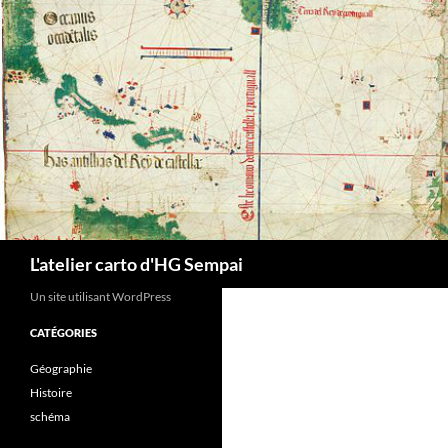
Aller
au
contenu
Recherche
L'atelier carto d'HG Sempai
Un site utilisant WordPress
CATÉGORIES
Géographie
Histoire
schéma