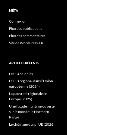
MÉTA
Connexion
Flux des publications
Flux des commentaires
Site de WordPress-FR
ARTICLES RÉCENTS
Les 13 colonies
Le PIB régional dans l’Union
européenne (2024)
La pauvreté régionale en
Europe (2025)
Une façade maritime ouverte
sur le monde: le Northern
Range
Le chômage dans l’UE (2026)