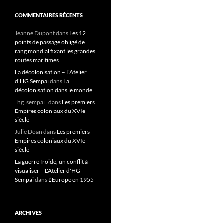
COMMENTAIRES RÉCENTS
Jeanne Dupont
dans
Les 12
points de passage obligé de
rang mondial fixant les grandes
routes maritimes
La décolonisation – L'Atelier
d'HG Sempai
dans
La
décolonisation dans le monde
_hg_sempai_
dans
Les premiers
Empires coloniaux du XVIe
siècle
Julie Doan
dans
Les premiers
Empires coloniaux du XVIe
siècle
La guerre froide, un conflit à
visualiser – L'Atelier d'HG
Sempai
dans
L’Europe en 1955
ARCHIVES