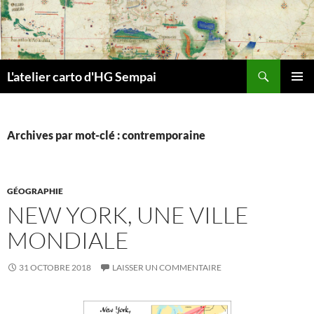
Aller
au
contenu
Recherche
L'atelier carto d'HG Sempai
MENU
PRINCI
Archives par mot-clé : contremporaine
GÉOGRAPHIE
NEW YORK, UNE VILLE
MONDIALE
31 OCTOBRE 2018
LAISSER UN COMMENTAIRE