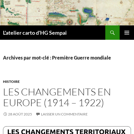
Aller
au
contenu
Recherche
L'atelier carto d'HG Sempai
MENU
PRINCI
Archives par mot-clé : Première Guerre mondiale
HISTOIRE
LES CHANGEMENTS EN
EUROPE (1914 – 1922)
28 AOÛT 2025
LAISSER UN COMMENTAIRE