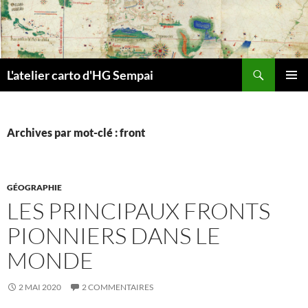
Aller
au
contenu
Recherche
L'atelier carto d'HG Sempai
MENU
PRINCI
Archives par mot-clé : front
GÉOGRAPHIE
LES PRINCIPAUX FRONTS
PIONNIERS DANS LE
MONDE
2 MAI 2020
2 COMMENTAIRES