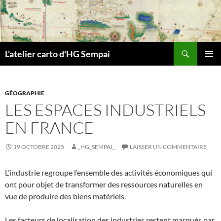
Aller
au
contenu
Recherche
L'atelier carto d'HG Sempai
MENU
PRINCI
GÉOGRAPHIE
LES ESPACES INDUSTRIELS
EN FRANCE
19 OCTOBRE 2025
_HG_SEMPAI_
LAISSER UN COMMENTAIRE
L’industrie regroupe l’ensemble des activités économiques qui
ont pour objet de transformer des ressources naturelles en
vue de produire des biens matériels.
Les facteurs de localisation des industries restent marqués par