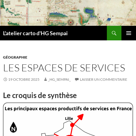
Aller
au
contenu
Recherche
L'atelier carto d'HG Sempai
MENU
PRINCI
GÉOGRAPHIE
LES ESPACES DE SERVICES
19 OCTOBRE 2025
_HG_SEMPAI_
LAISSER UN COMMENTAIRE
Le croquis de synthèse