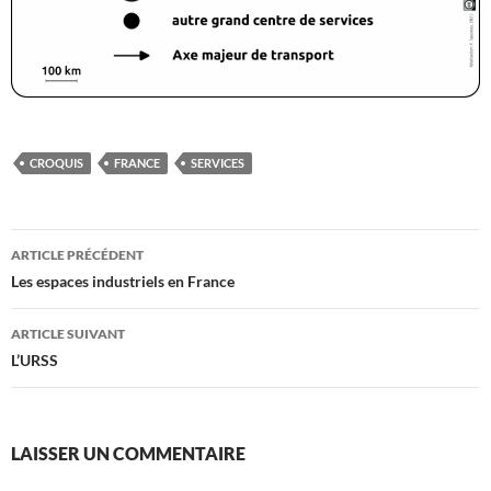
CROQUIS
FRANCE
SERVICES
Navigation
ARTICLE PRÉCÉDENT
des
Les espaces industriels en France
articles
ARTICLE SUIVANT
L’URSS
LAISSER UN COMMENTAIRE