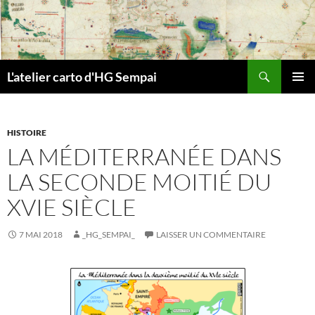
Aller
au
contenu
Recherche
L'atelier carto d'HG Sempai
MENU
PRINCI
HISTOIRE
LA MÉDITERRANÉE DANS
LA SECONDE MOITIÉ DU
XVIE SIÈCLE
7 MAI 2018
_HG_SEMPAI_
LAISSER UN COMMENTAIRE