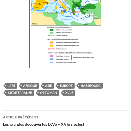
1575
AFRIQUE
ASIE
EUROPE
HABSBOURG
MÉDITERRANÉE
OTTOMAN
XVLE
Navigation
ARTICLE PRÉCÉDENT
des
Les grandes découvertes (XVe – XVle siècles)