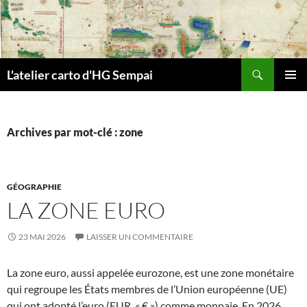
Aller
au
contenu
Recherche
L'atelier carto d'HG Sempai
MENU
PRINCI
Archives par mot-clé : zone
GÉOGRAPHIE
LA ZONE EURO
23 MAI 2026
LAISSER UN COMMENTAIRE
La zone euro, aussi appelée eurozone, est une zone monétaire
qui regroupe les États membres de l’Union européenne (UE)
qui ont adopté l’euro (EUR, « € ») comme monnaie. En 2026,