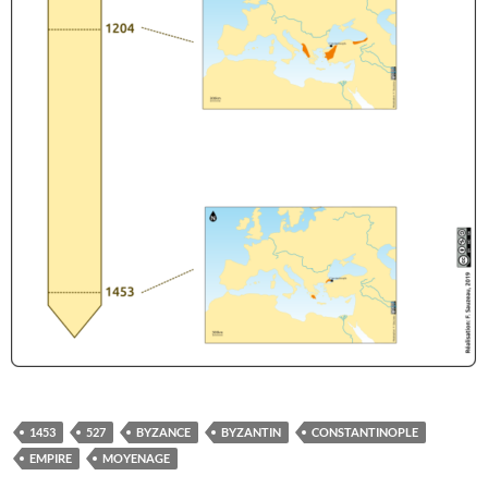
1453
527
BYZANCE
BYZANTIN
CONSTANTINOPLE
EMPIRE
MOYENAGE