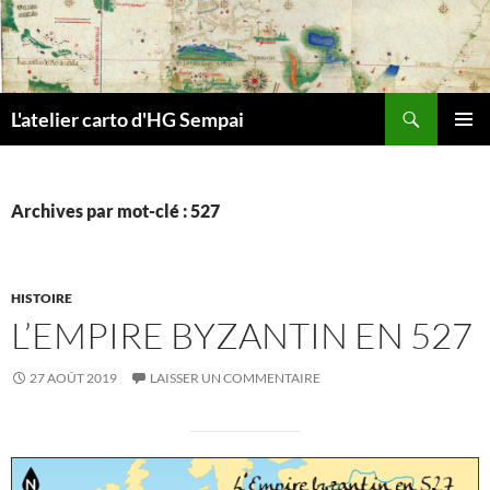
Aller
au
contenu
Recherche
L'atelier carto d'HG Sempai
MENU
PRINCI
Archives par mot-clé : 527
HISTOIRE
L’EMPIRE BYZANTIN EN 527
27 AOÛT 2019
LAISSER UN COMMENTAIRE