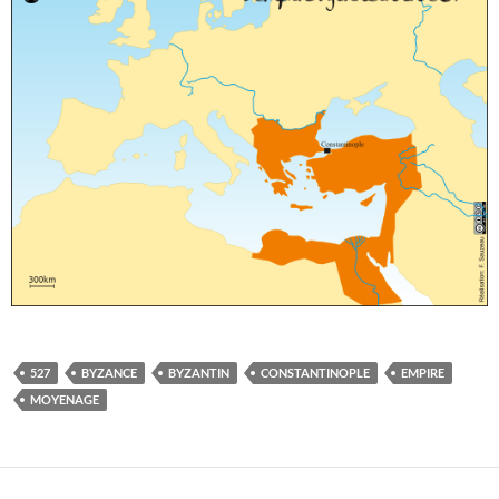
527
BYZANCE
BYZANTIN
CONSTANTINOPLE
EMPIRE
MOYENAGE