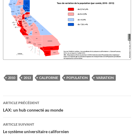
2010
2013
CALIFORNIE
POPULATION
VARIATION
Navigation
ARTICLE PRÉCÉDENT
des
LAX: un hub connecté au monde
articles
ARTICLE SUIVANT
Le système universitaire californien