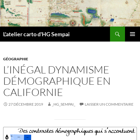
Aller
au
contenu
Recherche
L'atelier carto d'HG Sempai
MENU
PRINCI
GÉOGRAPHIE
L’INÉGAL DYNAMISME
DÉMOGRAPHIQUE EN
CALIFORNIE
27 DÉCEMBRE 2019
_HG_SEMPAI_
LAISSER UN COMMENTAIRE