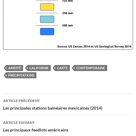
ARIDITÉ
CALIFORNIE
CARTE
CONTEMPORAINE
PRÉCIPITATIONS
Navigation
ARTICLE PRÉCÉDENT
des
Les principales stations balnéaires mexicaines (2014)
articles
ARTICLE SUIVANT
Les principaux feedlots américains