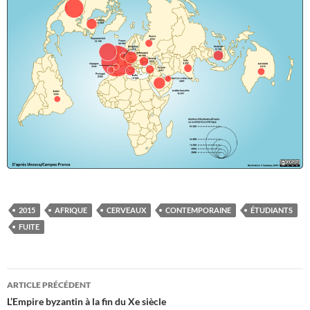
2015
AFRIQUE
CERVEAUX
CONTEMPORAINE
ÉTUDIANTS
FUITE
Navigation
ARTICLE PRÉCÉDENT
des
L’Empire byzantin à la fin du Xe siècle