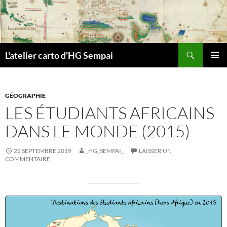
Aller
au
contenu
Recherche
L'atelier carto d'HG Sempai
MENU
PRINCI
GÉOGRAPHIE
LES ÉTUDIANTS AFRICAINS
DANS LE MONDE (2015)
22 SEPTEMBRE 2019
_HG_SEMPAI_
LAISSER UN
COMMENTAIRE