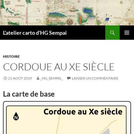
Aller
au
contenu
Recherche
L'atelier carto d'HG Sempai
MENU
PRINCI
HISTOIRE
CORDOUE AU XE SIÈCLE
21 AOÛT 2019
_HG_SEMPAI_
LAISSER UN COMMENTAIRE
La carte de base