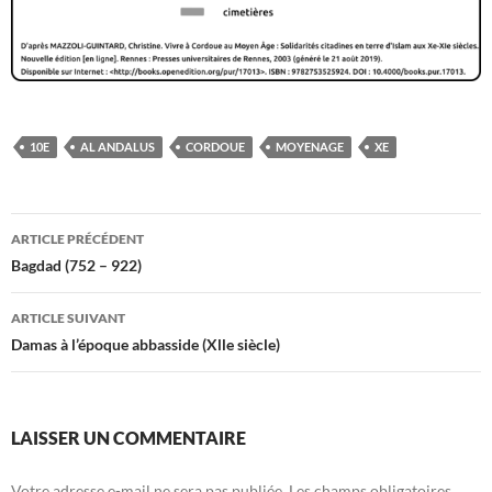
10E
AL ANDALUS
CORDOUE
MOYENAGE
XE
Navigation
ARTICLE PRÉCÉDENT
des
Bagdad (752 – 922)
articles
ARTICLE SUIVANT
Damas à l’époque abbasside (Xlle siècle)
LAISSER UN COMMENTAIRE
Votre adresse e-mail ne sera pas publiée.
Les champs obligatoires