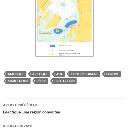
AMERIQUE
ARCTIQUE
ASIE
CONTEMPORAINE
EUROPE
MARÉE NOIRE
PÊCHE
PROTECTION
Navigation
ARTICLE PRÉCÉDENT
des
L’Arctique, une région convoitée
articles
ARTICLE SUIVANT