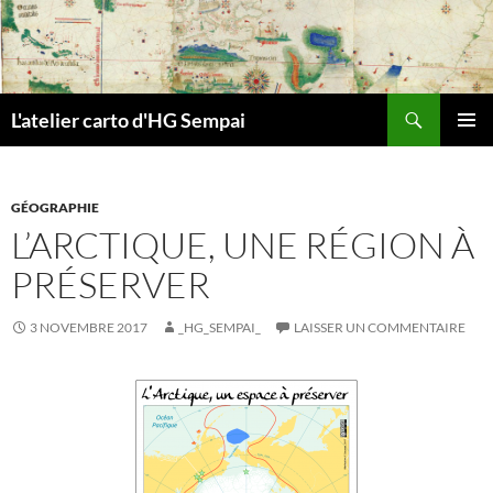
Aller
au
contenu
Recherche
L'atelier carto d'HG Sempai
MENU
PRINCI
GÉOGRAPHIE
L’ARCTIQUE, UNE RÉGION À
PRÉSERVER
3 NOVEMBRE 2017
_HG_SEMPAI_
LAISSER UN COMMENTAIRE