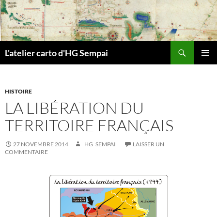
Aller
au
contenu
Recherche
L'atelier carto d'HG Sempai
MENU
PRINCI
HISTOIRE
LA LIBÉRATION DU
TERRITOIRE FRANÇAIS
27 NOVEMBRE 2014
_HG_SEMPAI_
LAISSER UN
COMMENTAIRE