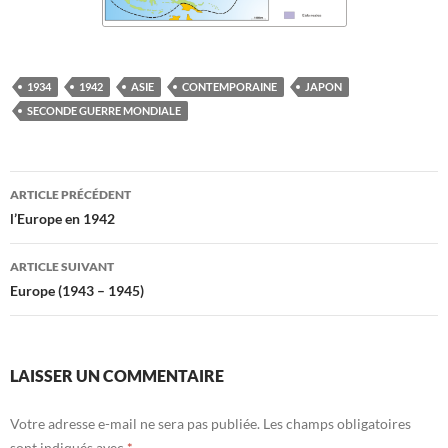
1934
1942
ASIE
CONTEMPORAINE
JAPON
SECONDE GUERRE MONDIALE
Navigation
ARTICLE PRÉCÉDENT
des
l’Europe en 1942
articles
ARTICLE SUIVANT
Europe (1943 – 1945)
LAISSER UN COMMENTAIRE
Votre adresse e-mail ne sera pas publiée.
Les champs obligatoires
sont indiqués avec
*