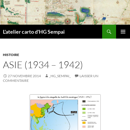
Aller
au
contenu
Recherche
L'atelier carto d'HG Sempai
MENU
PRINCI
HISTOIRE
ASIE (1934 – 1942)
27 NOVEMBRE 2014
_HG_SEMPAI_
LAISSER UN
COMMENTAIRE