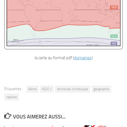
la carte au format pdf (
domaines
)
Étiquettes :
6ème
6G2L1
domaines climatiques
géographie
repères
VOUS AIMEREZ AUSSI...