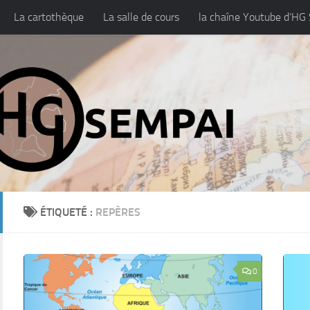
La cartothèque
La salle de cours
la chaîne Youtube d’HG
ropos / Licence
ÉTIQUETÉ :
REPÈRES
0