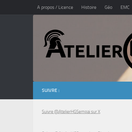
A propos / Licence
Histoire
Géo
EMC
Skip to content
Les bases
Politique de confidentialité
A p
SUIVRE :
Suivre @AtelierHGSempai sur X