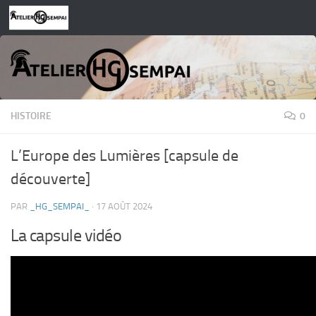
Skip to content
HISTOIRE
0
L’Europe des Lumières [capsule de
découverte]
PAR
_HG_SEMPAI_
·
17 AOÛT 2024
La capsule vidéo