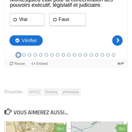
Étiquettes :
4H1L2
Histoire
philosophe
VOUS AIMEREZ AUSSI...
0
0