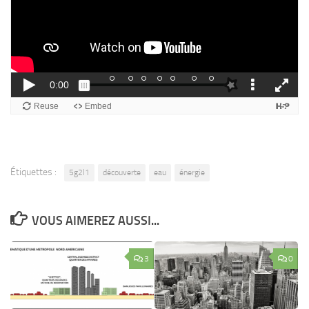
Étiquettes :
5g2l1
découverte
eau
énergie
VOUS AIMEREZ AUSSI...
3
0