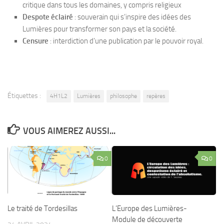
critique dans tous les domaines, y compris religieux
Despote éclairé
: souverain qui s’inspire des idées des
Lumières pour transformer son pays et la société.
Censure
: interdiction d’une publication par le pouvoir royal.
Étiquettes :
4H1L2
Lumières
philosophe
repères
VOUS AIMEREZ AUSSI...
0
0
Le traité de Tordesillas
L’Europe des Lumières-
Module de découverte