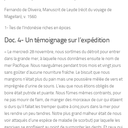
Fernando de Oliveira, Manuscrit de Leyde (récit du voyage de
Magellan), v. 1560.
1- Îles de l’Indonésie riches en épices.
Doc. 4- Un témoignage sur l’expédition
« Le mercredi 28 novembre, nous sortîmes du détroit pour entrer
dans la grande mer, à laquelle nous donnâmes ensuite le nom de
mer Pacifique. Nous naviguâmes pendant trois mois et vingt jours
sans goûter d’aucune nourriture fraîche. Le biscuit que nous
mangions n’était plus du pain mais une poussière mêlée de vers et
imprégnée d’urine de souris. L’eau que nous étions obligés de
boire était putride et puante. Nous fûmes mêmes contraints, pour
ne pas mourir de faim, de manger des morceaux de cuir qui étaient
si durs qu’il fallait les tremper quatre à cinq jours dans la mer pour
les rendre un peu tendres. Notre plus grand malheur était de nous
voir attaqués d’une espèce de maladie (le scorbut) par laquelle les
gencives se gonflaient au point de surmonter les dents. Et ceux qui