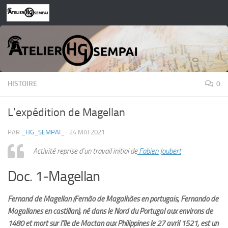
Skip to content
HISTOIRE
0
L’expédition de Magellan
PAR
_HG_SEMPAI_
·
24 MAI 2021
Activité reprise d’un travail initial de
Fabien Joubert
Doc. 1-Magellan
Fernand de Magellan (Fernão de Magalhães en portugais, Fernando de
Magallanes en castillan), né dans le Nord du Portugal aux environs de
1480 et mort sur l’île de Mactan aux Philippines le 27 avril 1521, est un