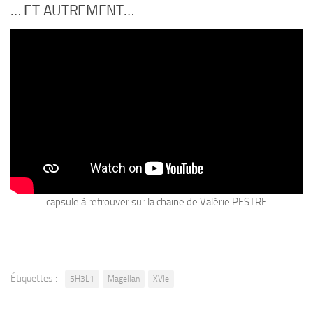
… ET AUTREMENT…
capsule à retrouver sur la chaine de Valérie PESTRE
Étiquettes :
5H3L1
Magellan
XVIe