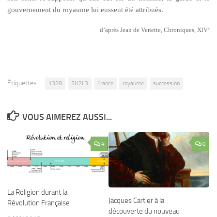
gouvernement du royaume lui eussent été attribués.
e
d’après Jean de Venette,
Chroniques
, XlV
Étiquettes :
1328
5H2L3
France
royaume
succession
VOUS AIMEREZ AUSSI...
4
0
La Religion durant la
Jacques Cartier à la
Révolution Française
découverte du nouveau