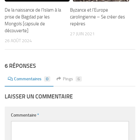
De la naissance de l’Islam à la
Byzance et l’Europe
prise de Bagdad par les
carolingienne – Se créer des
Mongols [capsule de
repères
découverte]
27 JUIN 2021
26 AOÛT 2024
6 RÉPONSES
Commentaires
0
Pings
6
LAISSER UN COMMENTAIRE
Commentaire
*