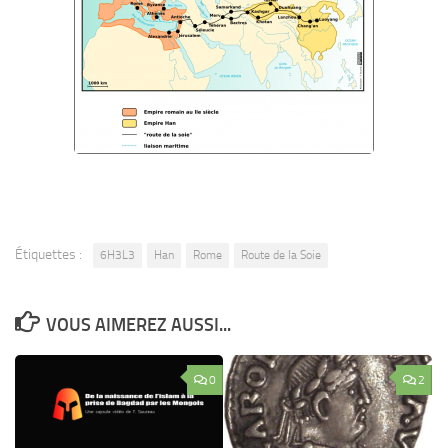
Étiquettes :
6H3L3
Han
Rome
Route de la Soie
VOUS AIMEREZ AUSSI...
0
2