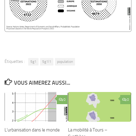
Étiquettes :
5g1
5g1l1
population
VOUS AIMEREZ AUSSI...
0
0
L’urbanisation dans le monde
La mobilité à Tours –