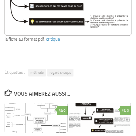
la fiche au format pdf:
critique
Étiquettes :
méthode
regard critique
VOUS AIMEREZ AUSSI...
0
0