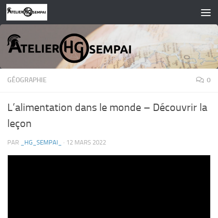
Skip to content
GÉOGRAPHIE
0
L’alimentation dans le monde – Découvrir la
leçon
PAR
_HG_SEMPAI_
·
12 MARS 2022