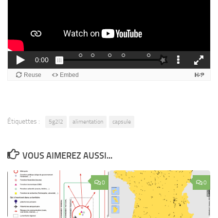
Étiquettes :
5g2l2
alimentation
capsule
VOUS AIMEREZ AUSSI...
0
0