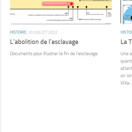
HISTOIRE
20 JUILLET 2022
HISTO
L’abolition de l’esclavage
La T
Documents pour illustrer la fin de l’esclavage
Une a
quanti
atlan
on Vi
XlXe...