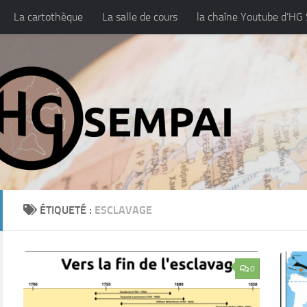
La cartothèque
La salle de cours
la chaîne Youtube d’HG
ropos / Licence
ÉTIQUETÉ :
ESCLAVAGE
0