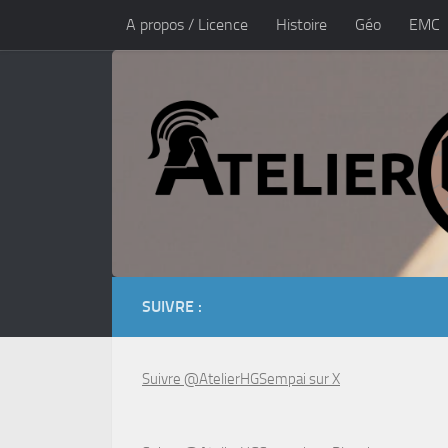
A propos / Licence
Histoire
Géo
EMC
Skip to content
Les bases
Politique de confidentialité
A p
SUIVRE :
Suivre @AtelierHGSempai sur X